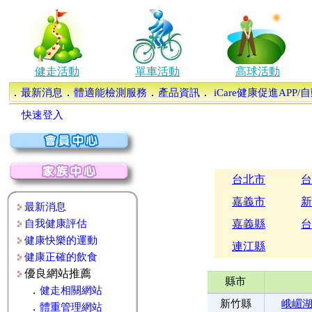
健走活動
單車活動
高球活動
．
．
．
．
最新消息
體適能檢測服務
產品資訊
iCare健康促進APP
快速登入
台北市
台
嘉義市
新
最新消息
自我健康評估
嘉義縣
台
健康快樂的運動
連江縣
健康正確的飲食
優良網站推薦
縣市
．
健走相關網站
新竹縣
峨嵋
．
體重管理網站