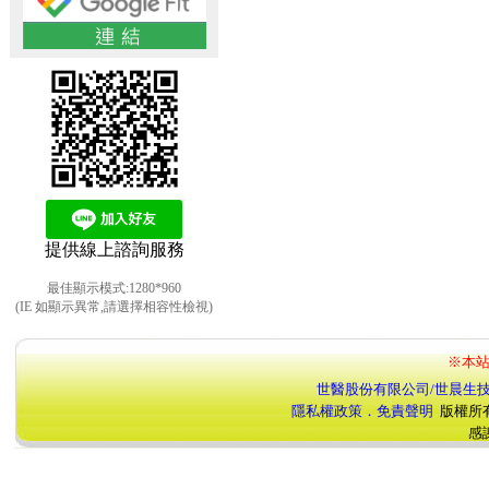
提供線上諮詢服務
最佳顯示模式:1280*960
(IE 如顯示異常,請選擇相容性檢視)
※本站
世醫股份有限公司/世晨生
隱私權政策．免責聲明
版權所
感