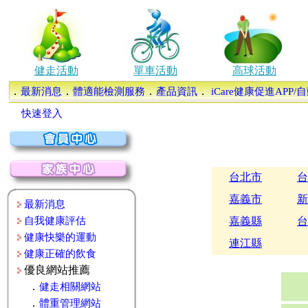
健走活動
單車活動
高球活動
．
．
．
．
最新消息
體適能檢測服務
產品資訊
iCare健康促進APP
快速登入
台北市
台
嘉義市
新
最新消息
自我健康評估
嘉義縣
台
健康快樂的運動
連江縣
健康正確的飲食
優良網站推薦
．
健走相關網站
．
體重管理網站