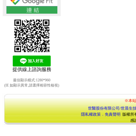
提供線上諮詢服務
最佳顯示模式:1280*960
(IE 如顯示異常,請選擇相容性檢視)
※本站
世醫股份有限公司/世晨生
隱私權政策．免責聲明
版權所
感