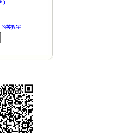
 )
方的英數字