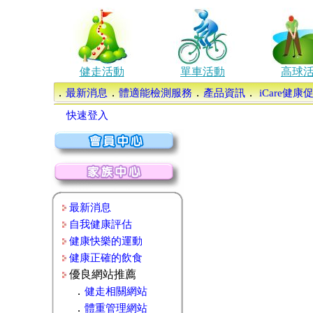
健走活動
單車活動
高球
．
．
．
．
最新消息
體適能檢測服務
產品資訊
iCare健
快速登入
最新消息
自我健康評估
健康快樂的運動
健康正確的飲食
優良網站推薦
．
健走相關網站
．
體重管理網站