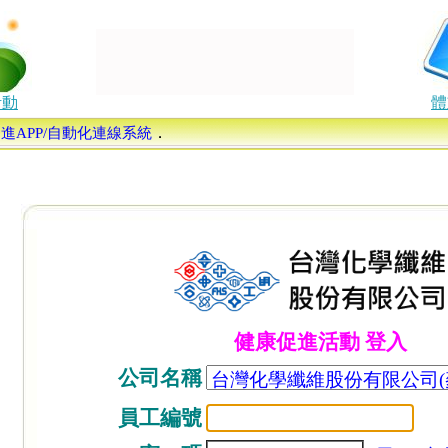
活動
體
．
康促進APP/自動化連線系統
健康促進活動 登入
公司名稱
員工編號