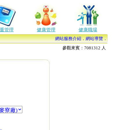
重管理
健康管理
健康職場
網站服務介紹
．
網站導覽
．
參觀來賓：
7081312
人