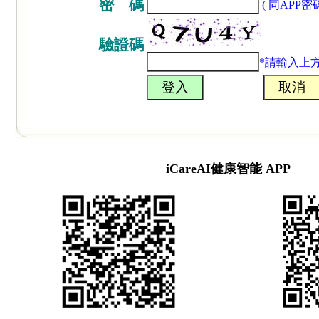
密 碼
( 同APP密碼
驗證碼
*請輸入上
iCareAI健康智能 APP