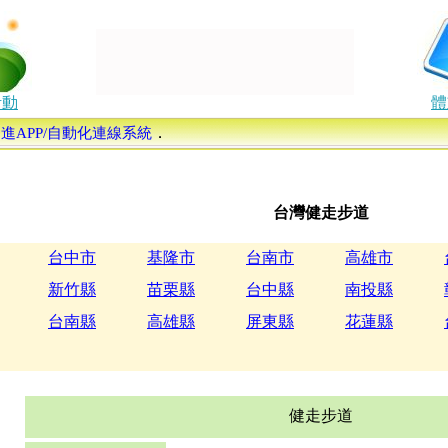
活動
體
．
康促進APP/自動化連線系統
台灣健走步道
台中市
基隆市
台南市
高雄市
新竹縣
苗栗縣
台中縣
南投縣
台南縣
高雄縣
屏東縣
花蓮縣
健走步道