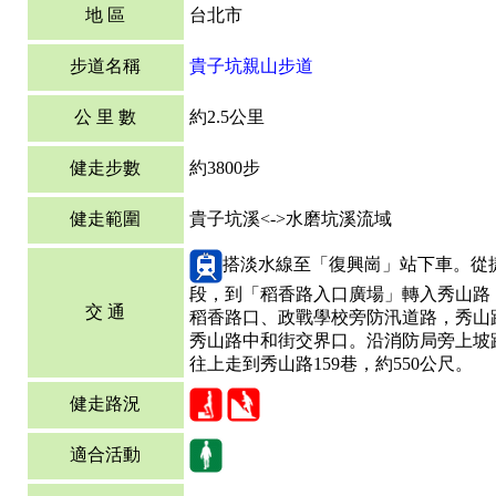
地 區
台北市
步道名稱
貴子坑親山步道
公 里 數
約2.5公里
健走步數
約3800步
健走範圍
貴子坑溪<->水磨坑溪流域
搭淡水線至「復興崗」站下車。從
段，到「稻香路入口廣場」轉入秀山路
交 通
稻香路口、政戰學校旁防汛道路，秀山
秀山路中和街交界口。沿消防局旁上坡
往上走到秀山路159巷，約550公尺。
健走路況
適合活動