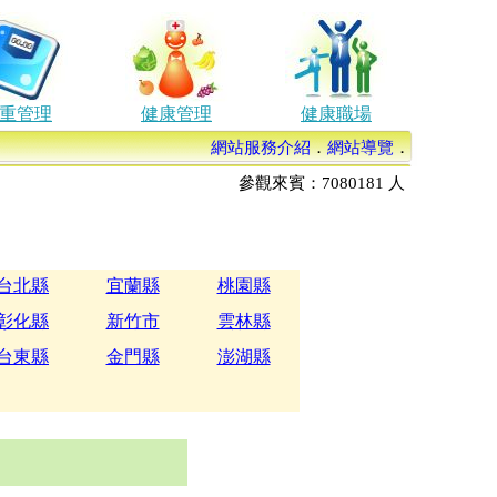
重管理
健康管理
健康職場
網站服務介紹
．
網站導覽
．
參觀來賓：
7080181
人
台北縣
宜蘭縣
桃園縣
彰化縣
新竹市
雲林縣
台東縣
金門縣
澎湖縣