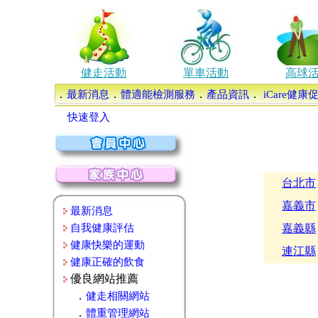
健走活動
單車活動
高球
．
．
．
．
最新消息
體適能檢測服務
產品資訊
iCare健
快速登入
台北市
嘉義市
最新消息
自我健康評估
嘉義縣
健康快樂的運動
連江縣
健康正確的飲食
優良網站推薦
．
健走相關網站
．
體重管理網站