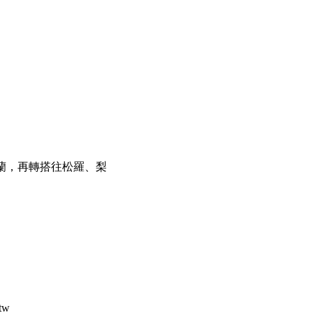
蘭，再轉搭往松羅、梨
tw