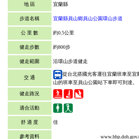
地 區
宜蘭縣
步道名稱
宜蘭縣員山鄉員山公園環山步道
公 里 數
約0.5公里
健走步數
約800步
健走範圍
沿環山步道健走
從台北搭國光客運往宜蘭班車至宜
交 通
山的班車至員山公園站下車即可到達。
健走路況
適合活動
舒 適 度
佳
參考資料
www.bhp.doh.gov.