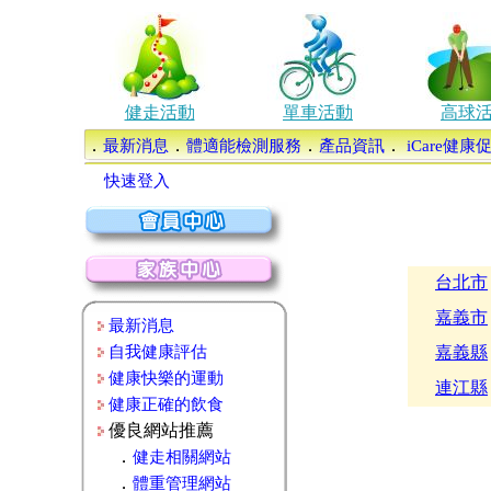
健走活動
單車活動
高球
．
．
．
．
最新消息
體適能檢測服務
產品資訊
iCare健
快速登入
台北市
嘉義市
最新消息
自我健康評估
嘉義縣
健康快樂的運動
連江縣
健康正確的飲食
優良網站推薦
．
健走相關網站
．
體重管理網站