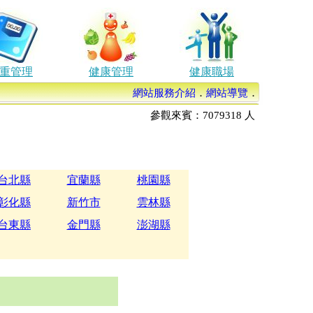
重管理
健康管理
健康職場
網站服務介紹
．
網站導覽
．
參觀來賓：
7079318
人
台北縣
宜蘭縣
桃園縣
彰化縣
新竹市
雲林縣
台東縣
金門縣
澎湖縣