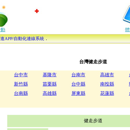
活動
體
．
康促進APP/自動化連線系統
台灣健走步道
台中市
基隆市
台南市
高雄市
新竹縣
苗栗縣
台中縣
南投縣
台南縣
高雄縣
屏東縣
花蓮縣
健走步道