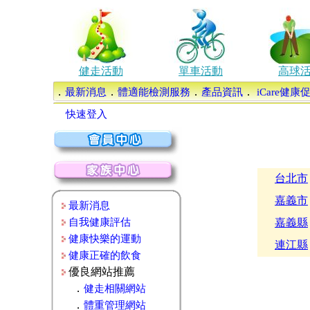
健走活動
單車活動
高球
．
．
．
．
最新消息
體適能檢測服務
產品資訊
iCare健
快速登入
台北市
嘉義市
最新消息
自我健康評估
嘉義縣
健康快樂的運動
連江縣
健康正確的飲食
優良網站推薦
．
健走相關網站
．
體重管理網站