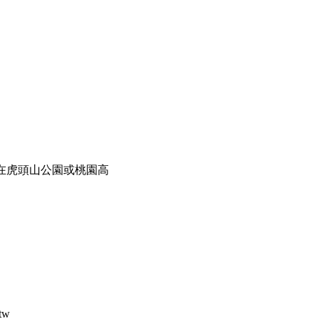
在虎頭山公園或桃園高
tw