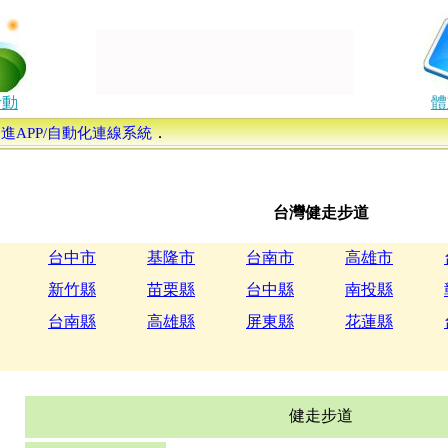
活動
體
．
康促進APP/自動化連線系統
台灣健走步道
台中市
基隆市
台南市
高雄市
新竹縣
苗栗縣
台中縣
南投縣
台南縣
高雄縣
屏東縣
花蓮縣
健走步道