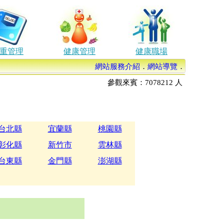
重管理
健康管理
健康職場
網站服務介紹
．
網站導覽
．
參觀來賓：
7078212
人
台北縣
宜蘭縣
桃園縣
彰化縣
新竹市
雲林縣
台東縣
金門縣
澎湖縣