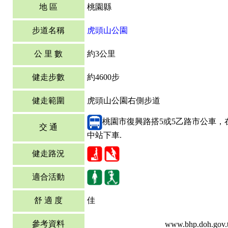
地 區
桃園縣
步道名稱
虎頭山公園
公 里 數
約3公里
健走步數
約4600步
健走範圍
虎頭山公園右側步道
桃園市復興路搭5或5乙路市公車，
交 通
中站下車.
健走路況
適合活動
舒 適 度
佳
參考資料
www.bhp.doh.gov.