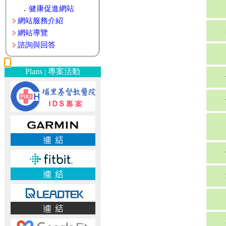
．
健康促進網站
網站服務介紹
網站導覽
諮詢與回答
Plans | 專案活動