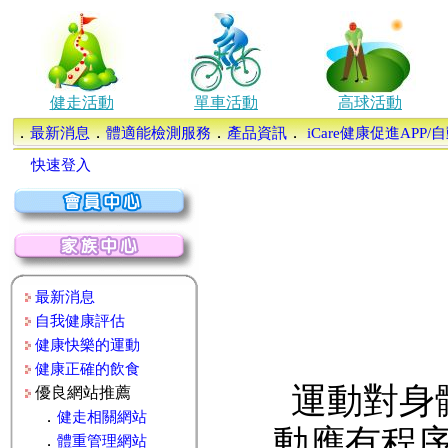
健走活動
單車活動
高球活動
．
．
．
．
最新消息
體適能檢測服務
產品資訊
iCare健康促進APP
快速登入
最新消息
自我健康評估
健康快樂的運動
健康正確的飲食
運動對身體
優良網站推薦
．
健走相關網站
動應有程
．
體重管理網站