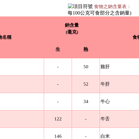
食物之鈉含量表：
每100公克可食部分之含鈉量)
鈉含量
(毫克)
物名稱
食
生
熱
-
50
雞肝
-
52
牛肝
-
34
牛心
122
-
牛舌
146
-
白米