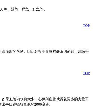
。
刀魚、鰻魚、鰹魚、鮭魚等。
TOP
生高血壓的危險。因此鈣與高血壓有著密切的關，建議平
TOP
。如果血管內水份太多，心臟與血管就得花更多的力量工
議每日鈉攝取量低於2000毫克。