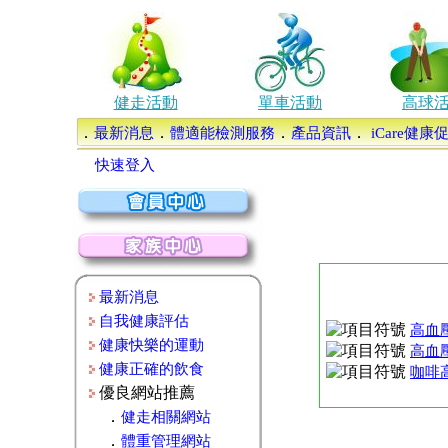
健走活動
單車活動
高球
．
．
．
．
最新消息
體適能檢測服務
產品資訊
iCare健
快速登入
最新消息
自我健康評估
高血
健康快樂的運動
高血
健康正確的飲食
咖啡
優良網站推薦
．
健走相關網站
．
體重管理網站