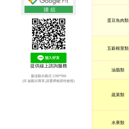
蛋豆魚肉類
五穀根莖類
提供線上諮詢服務
油脂類
最佳顯示模式:1280*960
(IE 如顯示異常,請選擇相容性檢視)
蔬菜類
水果類