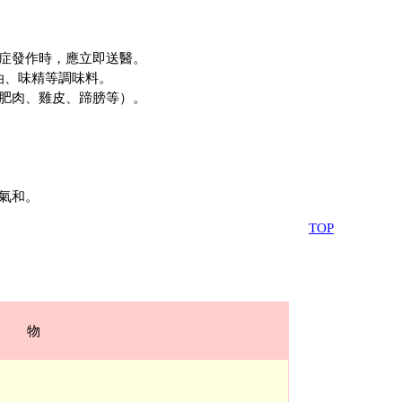
症發作時，應立即送醫。
油、味精等調味料。
肥肉、雞皮、蹄膀等）。
氣和。
TOP
物