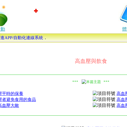
活動
體
．
康促進APP/自動化連線系統
高血壓與飲食
***
***
壓平時的保養
高血
壓者避免食用的食品
高血
高血壓大敵
高血