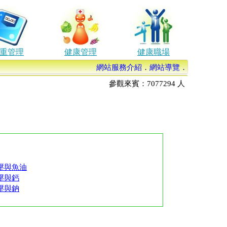
重管理
健康管理
健康職場
網站服務介紹
．
網站導覽
．
參觀來賓：
7077294
人
壓與魚油
壓與鈣
壓與鈉