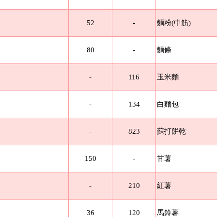
52
-
麵粉(中筋)
80
-
麵條
-
116
玉米麵
-
134
白麵包
-
823
蘇打餅乾
150
-
甘薯
-
210
紅薯
36
120
馬鈴薯