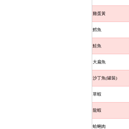
雞蛋黃
鱈魚
鮭魚
大扁魚
沙丁魚(罐裝)
草蝦
龍蝦
蛤蜊肉