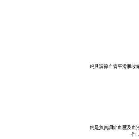
鈣具調節血管平滑肌收縮
鈉是負責調節血壓及血液
作