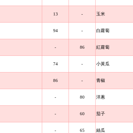
13
-
玉米
94
-
白蘿蔔
-
86
紅蘿蔔
74
-
小黃瓜
86
-
青椒
-
80
洋蔥
-
60
茄子
-
65
絲瓜