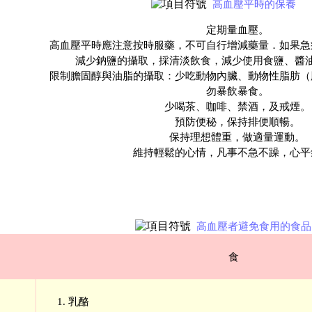
高血壓平時的保養
定期量血壓。
高血壓平時應注意按時服藥，不可自行增減藥量．如果急
減少鈉鹽的攝取，採清淡飲食，減少使用食鹽、醬
限制膽固醇與油脂的攝取：少吃動物內臟、動物性脂肪（
勿暴飲暴食。
少喝茶、咖啡、禁酒，及戒煙。
預防便秘，保持排便順暢。
保持理想體重，做適量運動。
維持輕鬆的心情，凡事不急不躁，心平
高血壓者避免食用的食品
食 
乳酪