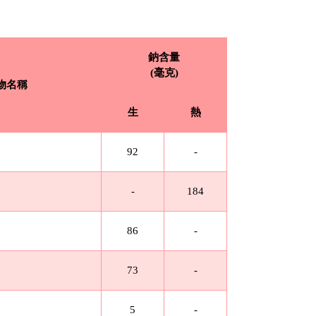
鈉含量
(毫克)
物名稱
生
熱
92
-
-
184
86
-
73
-
5
-