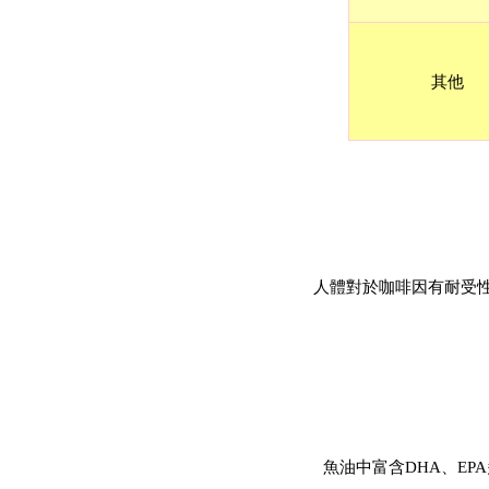
其他
人體對於咖啡因有耐受性
魚油中富含DHA、EP