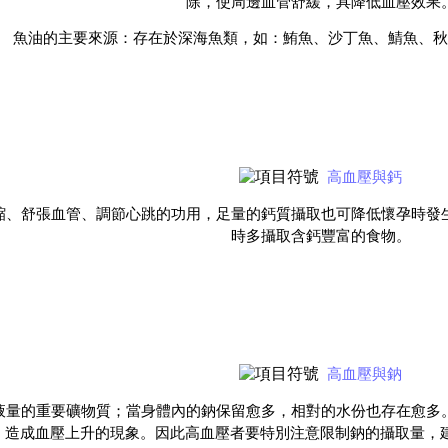
除，使周邊血管舒緩，具降低血壓效果
魚油的主要來源：存在於深海魚類，如：鮪魚、沙丁魚、鯖魚、秋
高血壓與鈣
、舒張血管、調節心跳的功用，足量的鈣質攝取也可降低懷孕時發
時多攝取含鈣豐富的食物。
高血壓與鈉
量的重要礦物質；當身體內的鈉保留愈多，相對的水份也存在愈多
，造成血壓上升的現象。因此高血壓者要特別注意限制鈉的攝取量，建