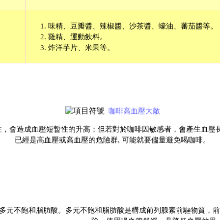
味精、豆瓣醬、辣椒醬、沙茶醬、蠔油、蕃茄醬等。
雞精、運動飲料。
炸洋芋片、米果等。
咖啡高血壓大敵
，會造成血壓短暫性的升高；但若對於咖啡因敏感者，會產生血壓
已經是高血壓或高血壓的危險群, 可能就要儘量避免喝咖啡。
A多元不飽和脂肪酸。多元不飽和脂肪酸是構成前列腺素前驅物質，