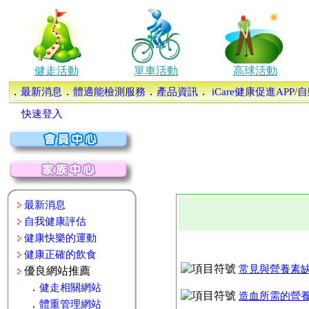
健走活動
單車活動
高球活動
．
．
．
．
最新消息
體適能檢測服務
產品資訊
iCare健康促進APP
快速登入
最新消息
自我健康評估
健康快樂的運動
健康正確的飲食
常見與營養素
優良網站推薦
．
健走相關網站
造血所需的營
．
體重管理網站