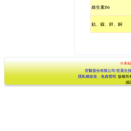
維生素B6
鈷、鎳、鋅、銅
※本站
世醫股份有限公司/世晨生
隱私權政策．免責聲明
版權所
感