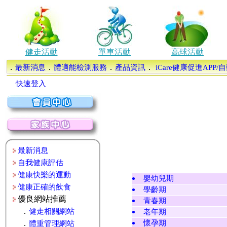
健走活動
單車活動
高球活動
．
．
．
．
最新消息
體適能檢測服務
產品資訊
iCare健康促進APP
快速登入
最新消息
自我健康評估
健康快樂的運動
嬰幼兒期
健康正確的飲食
學齡期
優良網站推薦
青春期
．
健走相關網站
老年期
．
懷孕期
體重管理網站