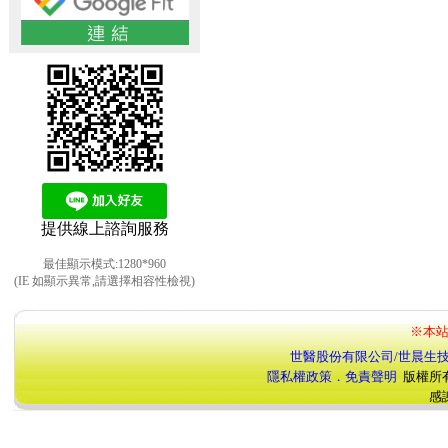
提供線上諮詢服務
最佳顯示模式:1280*960
(IE 如顯示異常,請選擇相容性檢視)
※本站
世醫股份有限公司/世晨生
隱私權政策．免責聲明
版權所
感