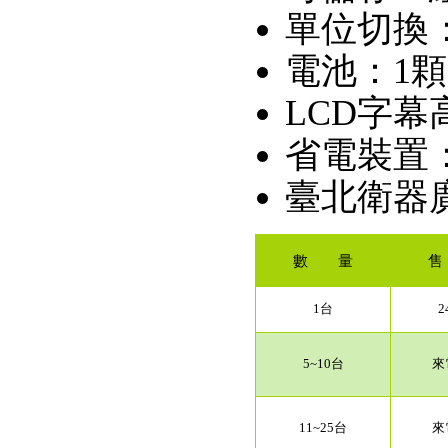
單位切換：kg
電池：1顆3
LCD字幕
省電裝置
臺北衛器廣字
數 量
售
1台
2
5~10台
來
11~25台
來