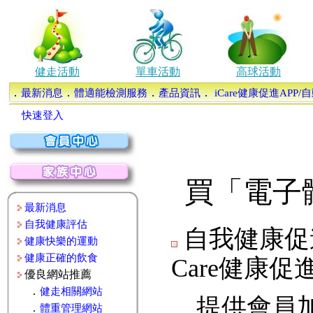
健走活動
單車活動
高球活動
．
．
．
．
最新消息
體適能檢測服務
產品資訊
iCare健康促進APP
快速登入
買「電子
最新消息
自我健康評估
自我健康促進
健康快樂的運動
健康正確的飲食
Care健康
優良網站推薦
．
健走相關網站
提供會員加
．
體重管理網站