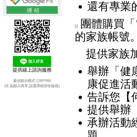
還有專業
團體購買「
的家族帳號
提供家族加
舉辦「健
提供線上諮詢服務
康促進活
最佳顯示模式:1280*960
(IE 如顯示異常,請選擇相容性檢視)
告訴您【
提供舉辦
承辦活動
題。