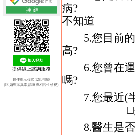
病?
不知道
5.您目前的
高? 
6.您曾在運
提供線上諮詢服務
嗎? 
最佳顯示模式:1280*960
(IE 如顯示異常,請選擇相容性檢視)
7.您最近
□是 
8.醫生是否