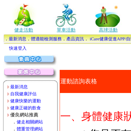
健走活動
單車活動
高球活動
．
．
．
．
最新消息
體適能檢測服務
產品資訊
iCare健康促進APP
快速登入
運動諮詢表格
最新消息
自我健康評估
健康快樂的運動
健康正確的飲食
一、身體健康
優良網站推薦
．
健走相關網站
．
體重管理網站