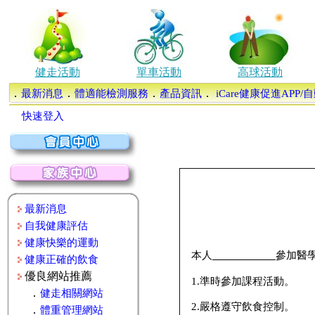
健走活動
單車活動
高球活動
．
．
．
．
最新消息
體適能檢測服務
產品資訊
iCare健康促進APP
快速登入
最新消息
自我健康評估
健康快樂的運動
本人
參加醫
健康正確的飲食
優良網站推薦
1.準時參加課程活動。
．
健走相關網站
2.嚴格遵守飲食控制。
．
體重管理網站