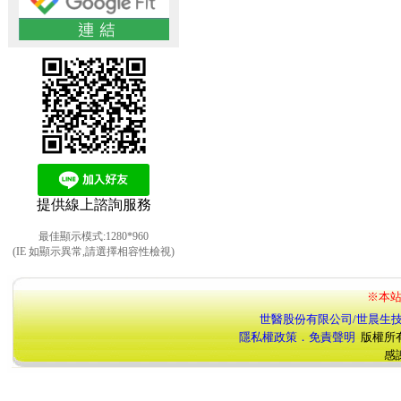
提供線上諮詢服務
最佳顯示模式:1280*960
(IE 如顯示異常,請選擇相容性檢視)
※本站
世醫股份有限公司/世晨生
隱私權政策．免責聲明
版權所
感