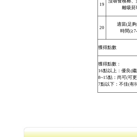
沒嚼食檳榔、
19
離吸菸
適當(足
20
時間(≧7
獲得點數
獲得點數：
16點以上：優良(繼
8~15點：尚可(可更
7點以下：不佳(有