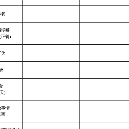
早餐
嚼慢嚥
次正餐)
宵夜
酬
食
/天)
做事情
東西