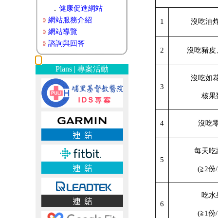
．
健康促進網站
網站服務介紹
1
沒吃油
網站導覽
諮詢與回答
2
沒吃豬皮
Plans | 專案活動
沒吃如
3
核果
4
沒吃
每天吃
5
(≧2份
吃水
6
(≧1份