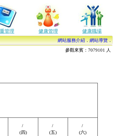
重管理
健康管理
健康職場
網站服務介紹
．
網站導覽
．
參觀來賓：
7079101
人
/
.
/
.
/
.
(四)
(五)
(六)