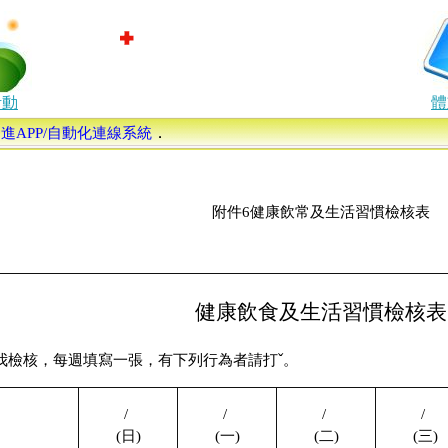
活動
體
．
康促進APP/自動化連線系統
附件6健康飲常及生活習慣檢核表
健康飲食及生活習慣檢核表
ˇ
我檢核，每週填寫一張，有下列行為者請打
。
/
.
/
.
/
.
/
.
(日)
(一)
(二)
(三)