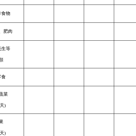
炸食物
、肥肉
花生等
類
零食
蔬菜
/天)
果
/天)