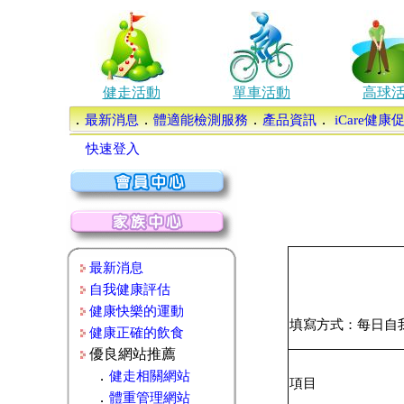
健走活動
單車活動
高球
．
．
．
．
最新消息
體適能檢測服務
產品資訊
iCare健
快速登入
最新消息
自我健康評估
健康快樂的運動
填寫方式：每日自
健康正確的飲食
優良網站推薦
．
健走相關網站
項目
．
體重管理網站