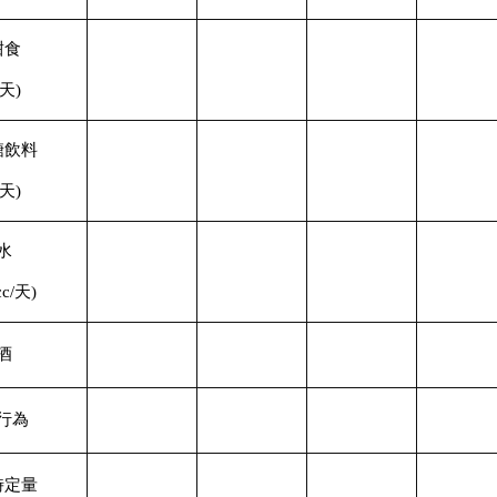
甜食
/天)
糖飲料
/天)
水
cc/天)
酒
行為
時定量