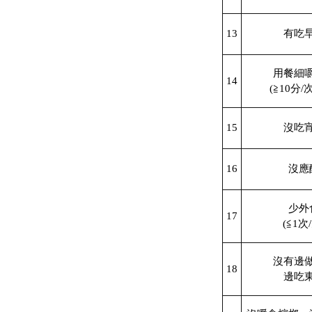
13
有吃
用餐細
14
(≧10分/
15
沒吃
16
沒應
少外
17
(≦1次
沒有邊
18
邊吃