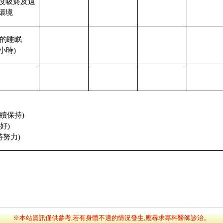
沒吸菸及遠
環境
夠的睡眠
小時)
續保持)
好)
待努力)
※本站資訊僅供參考,若有身體不適的情況發生,應尋求專科醫師診治。