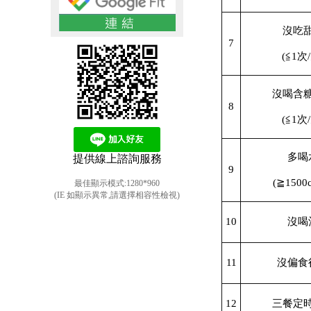
沒吃
7
(≦1次
沒喝含
8
(≦1次
多喝
提供線上諮詢服務
9
(≧1500
最佳顯示模式:1280*960
(IE 如顯示異常,請選擇相容性檢視)
10
沒喝
11
沒偏食
12
三餐定