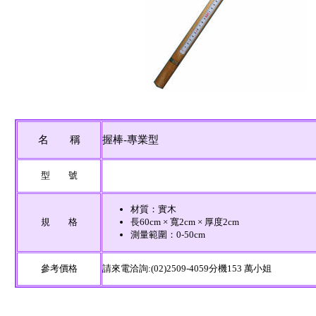
名 稱
握棒-專業型
型 號
材質：實木
規 格
長60cm × 寬2cm × 厚度2cm
測量範圍：0-50cm
參考價格
請來電洽詢:(02)2509-4059分機153 萬小姐