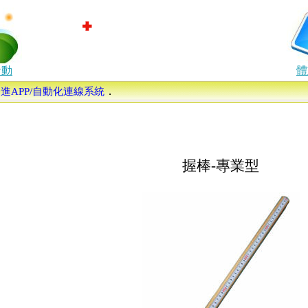
活動
體
．
康促進APP/自動化連線系統
握棒-專業型