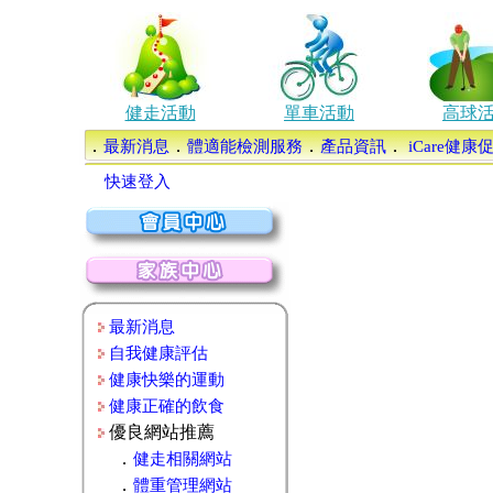
健走活動
單車活動
高球
．
．
．
．
最新消息
體適能檢測服務
產品資訊
iCare健
快速登入
最新消息
自我健康評估
健康快樂的運動
健康正確的飲食
優良網站推薦
．
健走相關網站
．
體重管理網站