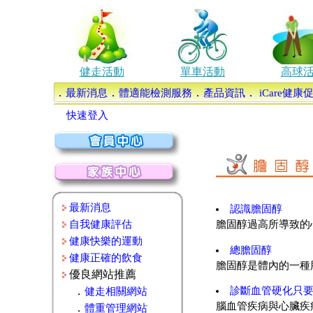
健走活動
單車活動
高球
．
．
．
．
最新消息
體適能檢測服務
產品資訊
iCare健
快速登入
最新消息
認識膽固醇
自我健康評估
膽固醇過高所導致的
健康快樂的運動
總膽固醇
健康正確的飲食
膽固醇是體內的一種
優良網站推薦
．
診斷血管硬化只要
健走相關網站
腦血管疾病與心臟疾
．
體重管理網站