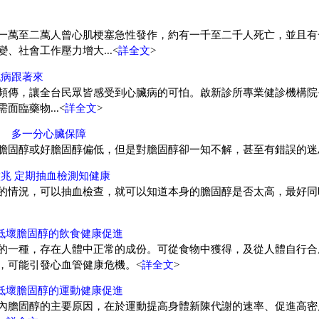
一萬至二萬人曾心肌梗塞急性發作，約有一千至二千人死亡，並且有
、社會工作壓力增大...<
詳全文
>
臟病跟著來
頻傳，讓全台民眾皆感受到心臟病的可怕。啟新診所專業健診機構院
面臨藥物...<
詳全文
>
知 多一分心臟保障
膽固醇或好膽固醇偏低，但是對膽固醇卻一知不解，甚至有錯誤的迷
兆 定期抽血檢測知健康
的情況，可以抽血檢查，就可以知道本身的膽固醇是否太高，最好同
低壞膽固醇的飲食健康促進
一種，存在人體中正常的成份。可從食物中獲得，及從人體自行合成。當
，可能引發心血管健康危機。<
詳全文
>
低壞膽固醇的運動健康促進
內膽固醇的主要原因，在於運動提高身體新陳代謝的速率、促進高密度