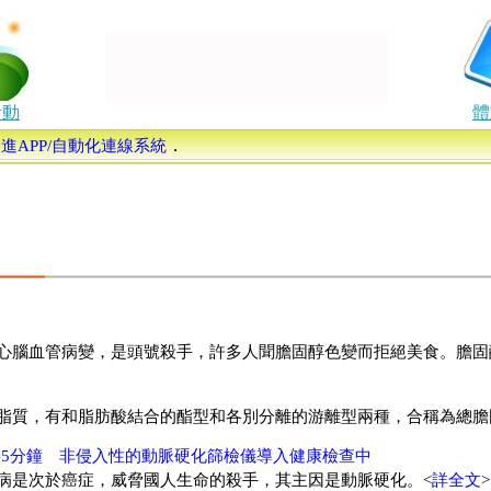
活動
體
．
康促進APP/自動化連線系統
心腦血管病變，是頭號殺手，許多人聞膽固醇色變而拒絕美食。膽固
脂質，有和脂肪酸結合的酯型和各別分離的游離型兩種，合稱為總膽
5分鐘 非侵入性的動脈硬化篩檢儀導入健康檢查中
病是次於癌症，威脅國人生命的殺手，其主因是動脈硬化。<
詳全文
>