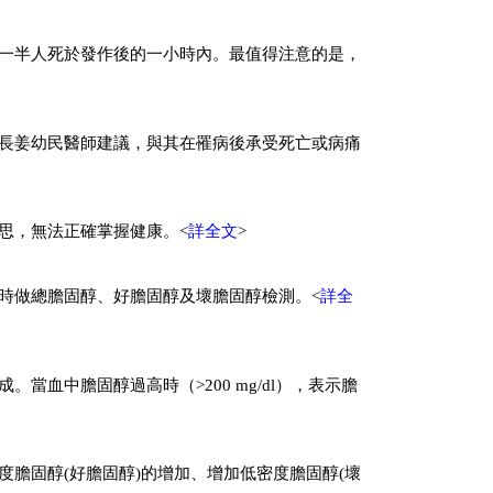
一半人死於發作後的一小時內。最值得注意的是，
長姜幼民醫師建議，與其在罹病後承受死亡或病痛
思，無法正確掌握健康。<
詳全文
>
時做總膽固醇、好膽固醇及壞膽固醇檢測。<
詳全
血中膽固醇過高時（>200 mg/dl），表示膽
膽固醇(好膽固醇)的增加、增加低密度膽固醇(壞