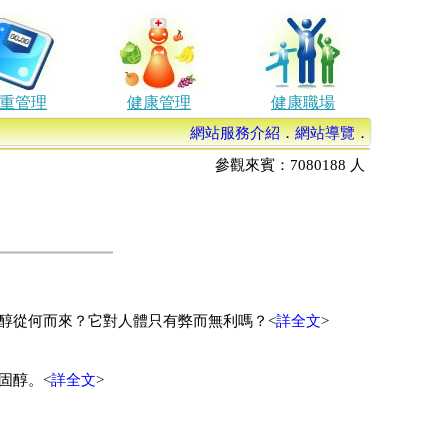
重管理
健康管理
健康職場
網站服務介紹
．
網站導覽
．
參觀來賓：
7080188
人
醇從何而來？它對人體只有弊而無利嗎？<
詳全文
>
固醇。<
詳全文
>