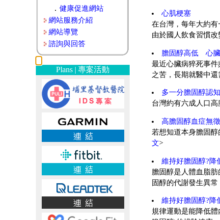
．
健康促進網站
心肌梗塞
網站服務介紹
在台灣，每年大約有
網站導覽
由於國人飲食習慣改變
諮詢與回答
膽固醇高低 心
最近心臟病猝死事件
Plans | 專案活動
之苦，長期就醫中還需
多一分膽固醇認
台灣約有六成人口高
高膽固醇血症無徵
若想知道本身膽固醇
文
>
維持好膽固醇?降
膽固醇是人體血脂肪的
固醇的代謝發生異常
維持好膽固醇?降
規律運動是能降低體