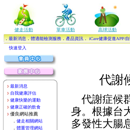
健走活動
單車活動
高球活動
．
．
．
．
最新消息
體適能檢測服務
產品資訊
iCare健康促進APP
快速登入
代謝
最新消息
自我健康評估
代謝症候群
健康快樂的運動
健康正確的飲食
身。根據台
優良網站推薦
多發性大腸
．
健走相關網站
．
體重管理網站