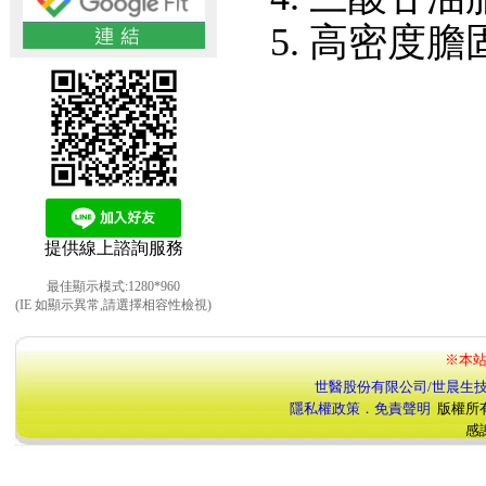
高密度膽固
提供線上諮詢服務
最佳顯示模式:1280*960
(IE 如顯示異常,請選擇相容性檢視)
※本站
世醫股份有限公司/世晨生
隱私權政策．免責聲明
版權所
感