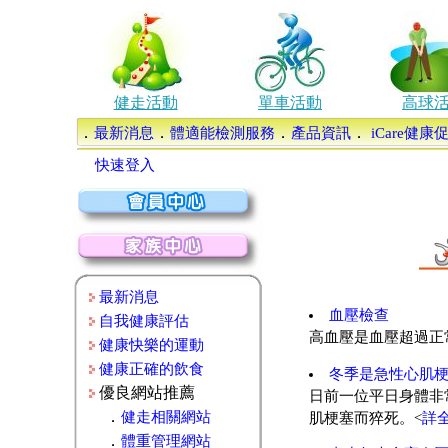
健走活動
單車活動
高球
．
．
．
．
最新消息
體適能檢測服務
產品資訊
iCare健
快速登入
最新消息
血壓檢查
自我健康評估
高血壓是血壓超過正
健康快樂的運動
健康正確的飲食
冬季是急性心肌
優良網站推薦
日前一位平日身體非
．
健走相關網站
肌梗塞而猝死。<
詳
．
體重管理網站