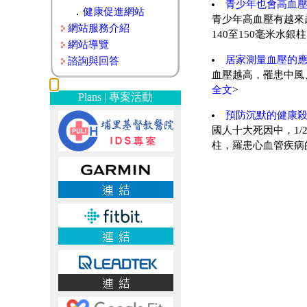
青少年也會高血
．
健康促進網站
青少年高血壓有越來
網站服務介紹
140至150毫米水
網站導覽
居家測量血壓的
諮詢與回答
血壓越高，罹患中風
全文
>
Plans | 專案活動
預防沉默的健康
國人十大死因中，1
柱，羅患心血管疾病