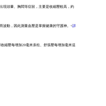
出現頭暈、胸悶等症狀，主要是收縮壓較高，約
而波動，因此測量血壓是掌握健康的守護神。<
詳
壓收縮壓每增加20毫米汞柱、舒張壓每增加毫米這