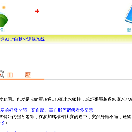
活動
體
．
康促進APP/自動化連線系統
常範圍。也就是收縮壓超過140毫米水銀柱，或舒張壓超過90毫米水
梗塞的好發季節 高血壓、高血脂等宿疾者多留意
常健壯的體育老師，在參加爬樓梯比賽的途中，突然身體不適，送醫
全文
>