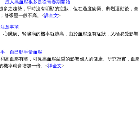
壓 成人高血壓很多是從青春期開始
越多之趨勢，平時沒有明顯的症狀，但在過度疲勞、劇烈運動後，會
銀柱；舒張壓一般不高。<
詳全文
>
應注意事項
、心臟病、腎臟病的機率就越高，由於血壓沒有症狀，又極易受影響
殺手 自己動手量血壓
/2和高血壓有關，可見高血壓嚴重的影響國人的健康。研究證實，血
的機率就會增加一倍。<
詳全文
>