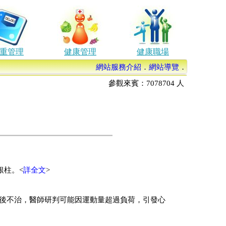
重管理
健康管理
健康職場
網站服務介紹
．
網站導覽
．
參觀來賓：
7078704
人
銀柱。<
詳全文
>
後不治，醫師研判可能因運動量超過負荷，引發心