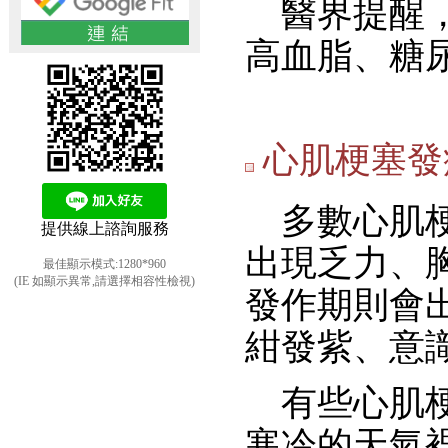
醫界提醒，
高血脂、糖
心肌梗塞發
多數心肌梗
提供線上諮詢服務
出現乏力、
最佳顯示模式:1280*960
(IE 如顯示異常,請選擇相容性檢視)
發作期則會
紺發紫、意
有些心肌梗
寒冷的天氣