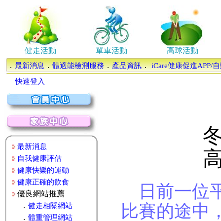
健走活動
單車活動
高球活動
．
．
．
．
最新消息
體適能檢測服務
產品資訊
iCare健康促進APP
快速登入
最新消息
自我健康評估
健康快樂的運動
健康正確的飲食
日前一位平
優良網站推薦
比賽的途中
．
健走相關網站
．
體重管理網站