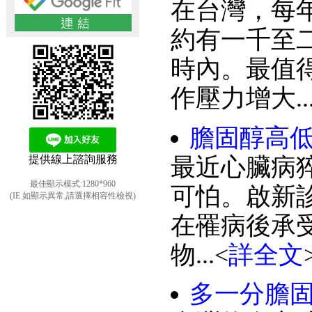
在台灣，每
約有一千至
時內。最值
作壓力增大...
膽固醇高
最近心臟病
提供線上諮詢服務
最佳顯示模式:1280*960
可怕。啟新
(IE 如顯示異常,請選擇相容性檢視)
在罹病後承
物...<
詳全文
多一分膽