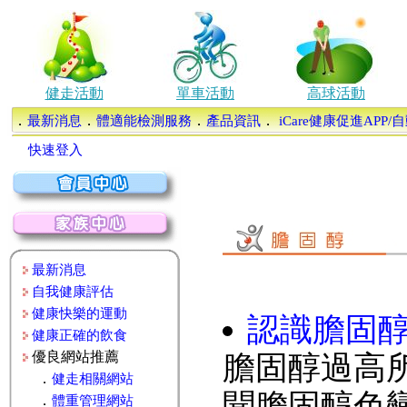
健走活動
單車活動
高球活動
．
．
．
．
最新消息
體適能檢測服務
產品資訊
iCare健康促進APP
快速登入
最新消息
自我健康評估
健康快樂的運動
認識膽固
健康正確的飲食
優良網站推薦
膽固醇過高
．
健走相關網站
聞膽固醇色
．
體重管理網站